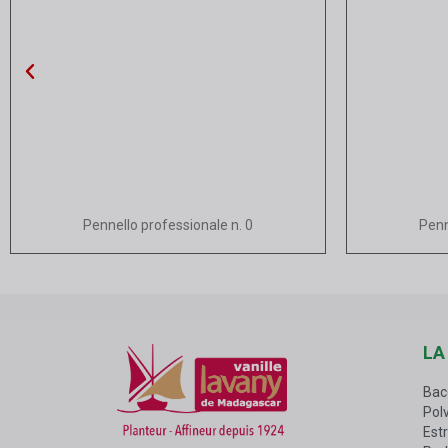
Vista rapida
Pennello professionale n. 0
Penn
LA
Bac
Polv
Estr