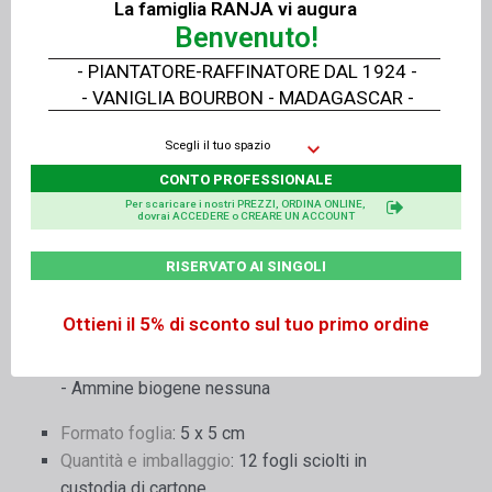
La famiglia RANJA vi augura
Benvenuto!
È disponibile un certificato kosher.
- PIANTATORE-RAFFINATORE DAL 1924 -
Le schede tecniche e di sicurezza sono
- VANIGLIA BOURBON - MADAGASCAR -
allegate e scaricabili
Scegli il tuo spazio
Composizione e designazione chimica
: min.90%
CONTO PROFESSIONALE
oro AU, resto argento AG (max. 7%) e rame CU
Per scaricare i nostri PREZZI, ORDINA ONLINE,
dovrai ACCEDERE o CREARE UN ACCOUNT
(max. 4%)< br />Oro colorato
Residui, additivi e altri.
RISERVATO AI SINGOLI
Metalli pesanti vedere analisi di SGS Fresenius
- Solventi nessuno
Ottieni il 5% di sconto sul tuo primo ordine
- Pesticidi nessuno
- Micotossine nessuna
- Ammine biogene nessuna
Formato foglia
: 5 x 5 cm
Quantità e imballaggio
: 12 fogli sciolti in
custodia di cartone