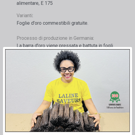
alimentare, E 175
Varianti
:
Foglie d'oro commestibili gratuite.
Processo di produzione in Germania
:
La barra d'oro viene pressata e battuta in fogli
con uno spessore di circa 0,125 µ e poi tagliata
in quadrati o trasformati in glitter, polvere o altre
forme.
Informazioni aggiuntive
:
Il prodotto è riconosciuto come sicuro nell'UE e
registrato con il numero E 175.
Ogni prodotto ha il suo numero di lotto univoco.
Il prodotto è conforme alle norme CEE, le più
esigenti al mondo.