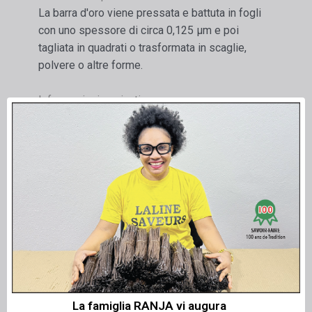
La barra d'oro viene pressata e battuta in fogli
con uno spessore di circa 0,125 µm e poi
tagliata in quadrati o trasformata in scaglie,
polvere o altre forme.
Informazioni aggiuntive
:
Il prodotto è riconosciuto come sicuro nell'UE e
registrato con il numero E 175.
Ogni prodotto ha un proprio numero di lotto
univoco.
Il prodotto è conforme alle norme CEE, le più
esigenti al mondo.
È disponibile un certificato kosher.
Le schede tecniche e di sicurezza sono
La famiglia RANJA vi augura
allegate e possono essere scaricate