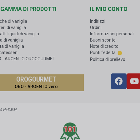
 GAMMA DI PRODOTTI
IL MIO CONTO
che di vaniglia
Indirizzi
eri di vaniglia
Ordini
atti liquidi di vaniglia
Informazioni personali
a di vaniglia
Buoni sconto
a di vaniglia
Note di credito
icatessen
Punti fedeltà
O - ARGENTO OROGOURMET
Politica di prelievo
OROGOURMET
ORO - ARGENTO vero
20 444498364