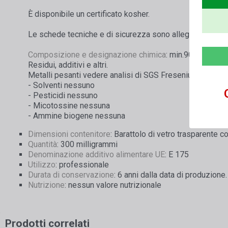
È disponibile un certificato kosher.
Le schede tecniche e di sicurezza sono allegate e scaric
Composizione e designazione chimica
: min.90% oro AU,
Residui, additivi e altri.
Metalli pesanti vedere analisi di SGS Fresenius
- Solventi nessuno
- Pesticidi nessuno
- Micotossine nessuna
- Ammine biogene nessuna
Dimensioni contenitore
: Barattolo di vetro trasparente 
Quantità
: 300 milligrammi
Denominazione additivo alimentare UE
: E 175
Utilizzo
: professionale
Durata di conservazione
: 6 anni dalla data di produzion
Nutrizione
: nessun valore nutrizionale
Prodotti correlati