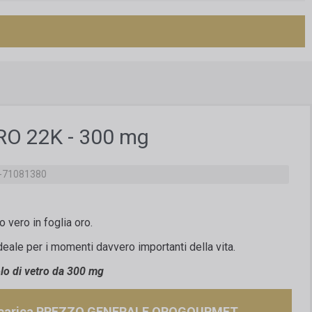
RO 22K - 300 mg
-71081380
o vero in foglia oro.
eale per i momenti davvero importanti della vita.
olo di vetro da 300 mg
carica PREZZO GENERALE OROGOURMET