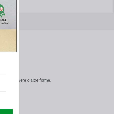
E
glitter, polvere o altre forme.