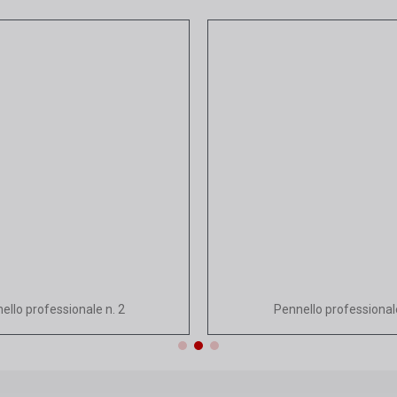
Vista rapida
Vista rapida
ello professionale n. 2
Pennello professional