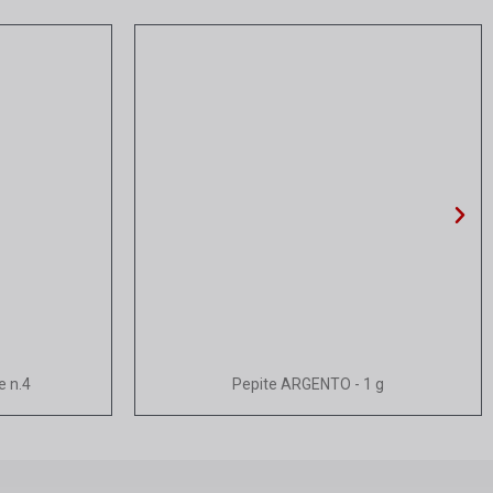
Vista rapida
e n.4
Pepite ARGENTO - 1 g