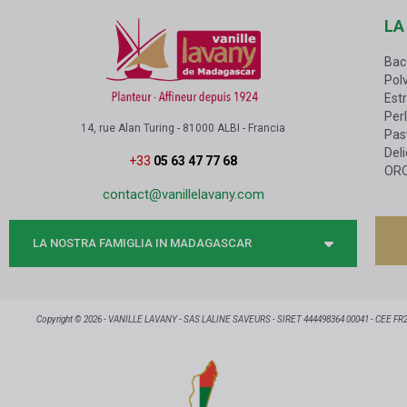
LA
Bac
Polv
Estr
Perl
14, rue Alan Turing - 81000 ALBI - Francia
Past
Del
+33
05 63 47 77 68
OR
contact@vanillelavany.com
LA NOSTRA FAMIGLIA IN MADAGASCAR
Copyright © 2026 - VANILLE LAVANY - SAS LALINE SAVEURS - SIRET 444498364 00041 - CEE FR