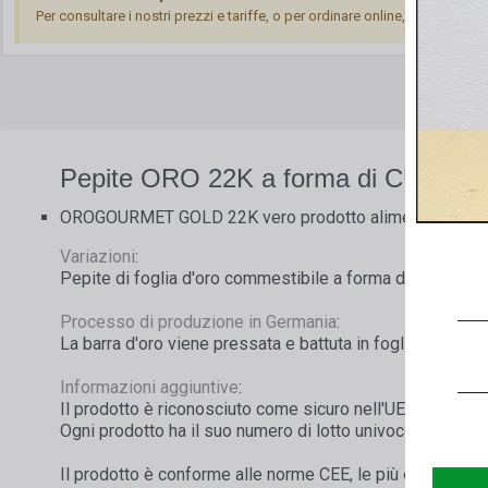
Per consultare i nostri prezzi e tariffe, o per ordinare online, è necessari
Pepite ORO 22K a forma di CUORE 
OROGOURMET GOLD 22K vero prodotto alimentare, E 1
Variazioni
:
Pepite di foglia d'oro commestibile a forma di cuore.
Processo di produzione in Germania
:
La barra d'oro viene pressata e battuta in fogli con uno sp
Informazioni aggiuntive
:
Il prodotto è riconosciuto come sicuro nell'UE e registra
Ogni prodotto ha il suo numero di lotto univoco.
Il prodotto è conforme alle norme CEE, le più esigenti a