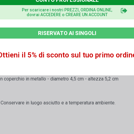
Per scaricare i nostri PREZZI, ORDINA ONLINE,
dovrai ACCEDERE o CREARE UN ACCOUNT
abili
 resto argento AG (max. 7%) e rame CU (max. 4%)< br />Oro color
RISERVATO AI SINGOLI
Ottieni il 5% di sconto sul tuo primo ordin
con coperchio in metallo - diametro 4,5 cm - altezza 5,2 cm
e. Conservare in luogo asciutto e a temperatura ambiente.