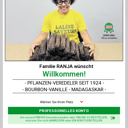
Gerade Zange
Material
: Edelstahl
Länge
: 15,5 cm
Nutzung
: Professionell
Verwandte Produkte
Familie RANJA wünscht
Willkommen!
- PFLANZEN-VEREDELER SEIT 1924 -
- BOURBON-VANILLE - MADAGASKAR -
Wählen Sie Ihren Platz
PROFESSIONELLES KONTO
Um unsere PREISE herunterzuladen oder ONLINE ZU BESTELLEN,
müssen Sie sich ANMELDEN oder EIN KONTO ERSTELLEN