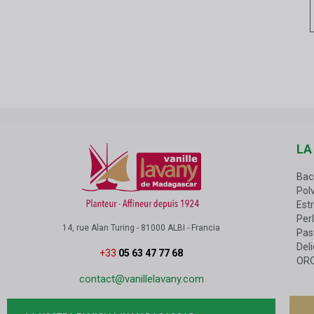
LA
Bac
Polv
Estr
Perl
14, rue Alan Turing - 81000 ALBI - Francia
Past
Del
+33
05 63 47 77 68
OR
contact@vanillelavany.com