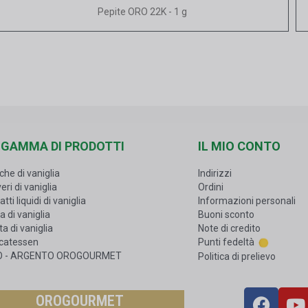
Vista rapida
Pepite ORO 22K - 1 g
 GAMMA DI PRODOTTI
IL MIO CONTO
che di vaniglia
Indirizzi
eri di vaniglia
Ordini
atti liquidi di vaniglia
Informazioni personali
a di vaniglia
Buoni sconto
a di vaniglia
Note di credito
icatessen
Punti fedeltà
O - ARGENTO OROGOURMET
Politica di prelievo
OROGOURMET