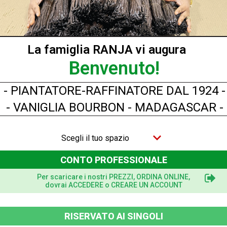
La famiglia RANJA vi augura
Benvenuto!
- PIANTATORE-RAFFINATORE DAL 1924 -
- VANIGLIA BOURBON - MADAGASCAR -
Scegli il tuo spazio
CONTO PROFESSIONALE
Per scaricare i nostri PREZZI, ORDINA ONLINE,
dovrai ACCEDERE o CREARE UN ACCOUNT
Vista rapida
8 x 8 cm - 25 fogli Trasferimento ORO 22K
RISERVATO AI SINGOLI