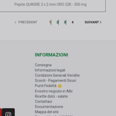
Vista rapida
Pepite QUADRE 2 x 2 mm ORO 22K - 300 mg
PRÉCÉDENT
1
2
3
4
SUIVANT
INFORMAZIONI
Consegna
Informazioni legali
Condizioni Generali Vendite
Sconti - Pagamenti Sicuri
Punti Fedeltà
Il nostro negozio in Albi
Ricette dolci - salate
Contattaci
Documentazione
Mappa del sito