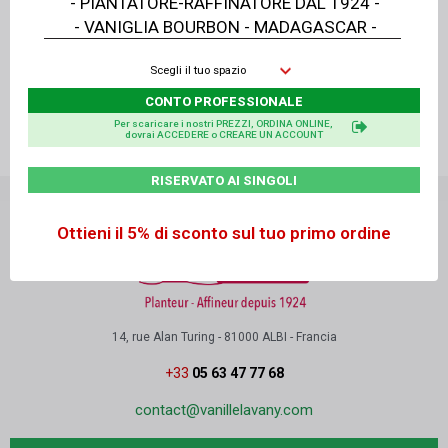
- PIANTATORE-RAFFINATORE DAL 1924 -
Tempi di consegna
immediato
su appuntamento
- VANIGLIA BOURBON - MADAGASCAR -
da lunedì a venerdì
14 rue Alan Turing - 81000 ALBI - Francia - Tel.: 05
Scegli il tuo spazio
63 47 77 68
CONTO PROFESSIONALE
Per scaricare i nostri PREZZI, ORDINA ONLINE,
Per ulteriori informazioni, vedere
ALLEGATO 2
- POLITICA DI CONSEGNA
in fondo alla
dovrai ACCEDERE o CREARE UN ACCOUNT
pagina delle nostre Condizioni Generali di Vendita.
RISERVATO AI SINGOLI
Ottieni il 5% di sconto sul tuo primo ordine
14, rue Alan Turing - 81000 ALBI - Francia
+33
05 63 47 77 68
contact@vanillelavany.com