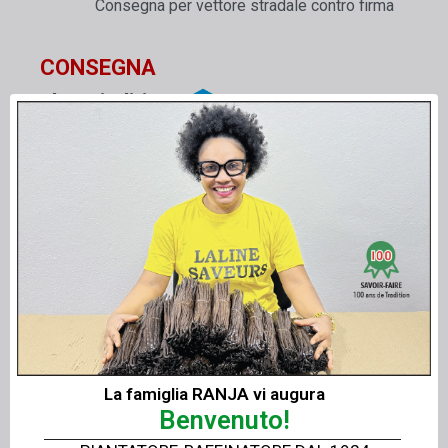
Consegna per vettore stradale contro firma
CONSEGNA
al tuo indirizzo
Il pacchetto è consegnato a voi in 2-6 giorni
CONTROLLO Firma
, da lunedì a venerdì.
Serenità
: Le informazioni di follow-up per il vostro
ordine sono disponibili su Internet 24 ore al giorno e
7 giorni alla settimana, sullo strumento di
tracciamento
https://www.chronopost.fr/fr/suivi-colis
CONSEGNA AL MAGASIN
La famiglia RANJA vi augura
Benvenuto!
portare via senza alcun costo