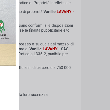
uenti del Codice di Proprietà Intellettuale.
nel sito sono di proprietà
Vanille
LAVANY -
dizione che siano conformi alle disposizioni
ale, escluse le finalità pubblicitarie e/o
qualsiasi processo e su qualsiasi mezzo, di
 autorizzazione di
Vanille
LAVANY
- SAS
izioni dell'articolo L335-2, punibile per
entate a sette anni di carcere e a 750 000
 garantendo la loro sicurezza.