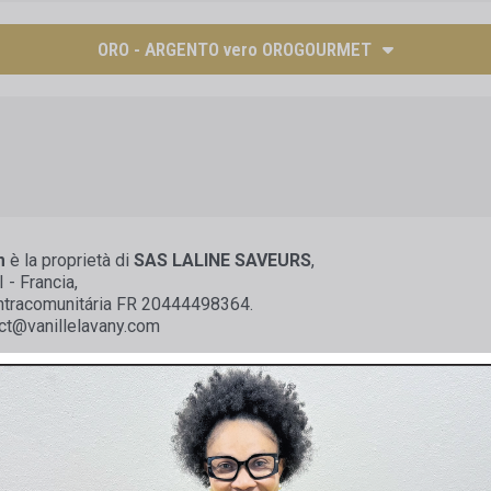
ORO - ARGENTO vero OROGOURMET
m
è la proprietà di
SAS LALINE SAVEURS
,
 - Francia,
 intracomunitária FR 20444498364.
tact@vanillelavany.com
ANJA SALVETAT
, responsabile della SAS LALINE SAVEURS.
a Vie - 81600 GAILLAC - Francia.
UALI