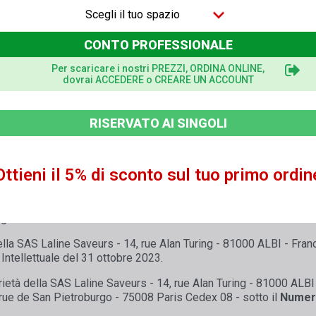
erzi.
Scegli il tuo spazio
CONTO PROFESSIONALE
Per scaricare i nostri PREZZI, ORDINA ONLINE,
larmente via e-mail su nuovi prodotti e offerte speciali. I dati ins
dovrai ACCEDERE o CREARE UN ACCOUNT
rasmessi a terzi. Puoi annullare l'iscrizione alla newsletter in 
anillelavany.com
.
I tuoi dati saranno cancellati entro due mesi d
 obblighi legali di conservazione. Inviando i dati che hai inserito,
RISERVATO AI SINGOLI
Ottieni il 5% di sconto sul tuo primo ordin
ella SAS Laline Saveurs - 14, rue Alan Turing - 81000 ALBI - Fran
, rue de San Pietroburgo - 75008 Paris Cedex 08 - sotto il
Numero
agosto 2012.
ella SAS Laline Saveurs - 14, rue Alan Turing - 81000 ALBI - Fra
 Intellettuale del 31 ottobre 2023.
rietà della SAS Laline Saveurs - 14, rue Alan Turing - 81000 ALBI 
, rue de San Pietroburgo - 75008 Paris Cedex 08 - sotto il
Numero