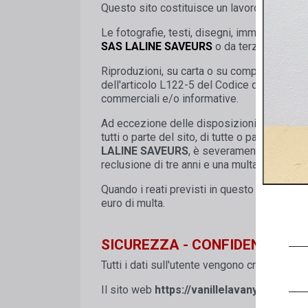
Questo sito costituisce un lavoro di cui
SA
Le fotografie, testi, disegni, immagini, se
SAS LALINE SAVEURS
o da terzi che hanno
Riproduzioni, su carta o su computer, di de
dell'articolo L122-5 del Codice della Propri
commerciali e/o informative.
Ad eccezione delle disposizioni di cui sopr
tutti o parte del sito, di tutte o parte del
LALINE SAVEURS
, è severamente vietato e
reclusione di tre anni e una multa di 300.00
Quando i reati previsti in questo articolo 
euro di multa.
SICUREZZA - CONFIDENTIALIT
Tutti i dati sull'utente vengono crittografa
Il sito web
https://vanillelavany.com
è ess