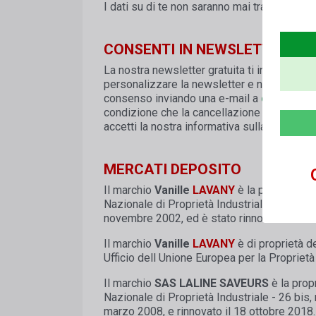
I dati su di te non saranno mai trasmessi a t
CONSENTI IN NEWSLETTER
La nostra newsletter gratuita ti informa rego
personalizzare la newsletter e non saranno t
consenso inviando una e-mail a
contact@v
condizione che la cancellazione non violi gli
accetti la nostra informativa sulla privacy.
MERCATI DEPOSITO
Il marchio
Vanille
LAVANY
è la proprietà d
Nazionale di Proprietà Industriale - 26 bis
novembre 2002, ed è stato rinnovato il 30 
Il marchio
Vanille
LAVANY
è di proprietà d
Ufficio dell Unione Europea per la Proprietà
Il marchio
SAS LALINE SAVEURS
è la prop
Nazionale di Proprietà Industriale - 26 bis
marzo 2008, e rinnovato il 18 ottobre 2018.