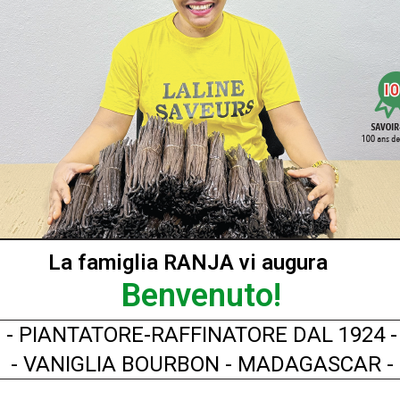
S LALINE SAVEURS
è l'autore ai sensi degli articoli L111.1 e seg
quenze sonore animate o no, così come tutte le opere incorporate 
 autorizzato ad utilizzarli.
tto sito e di immagini riprodotte in esso, sono autorizzate a con
età Intellettuale e siano strettamente riservate per uso profession
a, qualsiasi riproduzione, rappresentazione, uso o modifica, da 
le varie immagini che lo compongono, senza aver ottenuto la previa
 costituisce un reato di falsificazione conformemente alle dispos
0 euro.
sono stati impegnati in una band organizzata, le sanzioni sono aum
La famiglia RANJA vi augura
Benvenuto!
À
- PIANTATORE-RAFFINATORE DAL 1924 -
ti prima di passare su Internet tramite Secure Socket Layer (SSL),
- VANIGLIA BOURBON - MADAGASCAR -
a stessa protetta dalle ultime tecnologie.