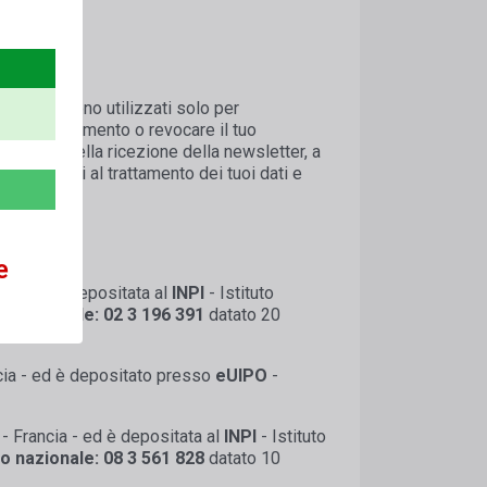
eriti qui sono utilizzati solo per
qualsiasi momento o revocare il tuo
alla fine della ricezione della newsletter, a
 acconsenti al trattamento dei tuoi dati e
e
cia - ed è depositata al
INPI
- Istituto
 nazionale: 02 3 196 391
datato 20
ncia - ed è depositato presso
eUIPO
-
- Francia - ed è depositata al
INPI
- Istituto
 nazionale: 08 3 561 828
datato 10