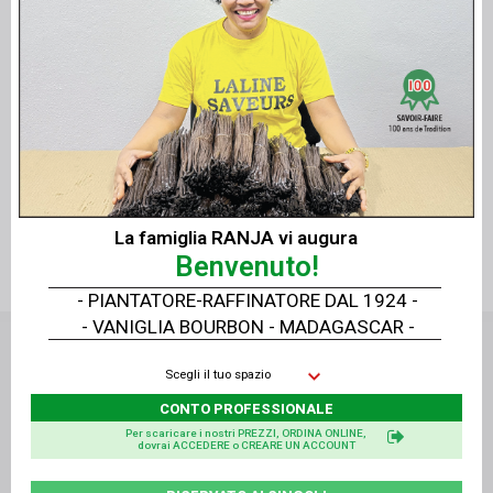
Vista rapida
Vista rapida
Perla di Vaniglia LAVANY Bourbon Madagascar - 200 g
Perla di Vaniglia - 500 g
La famiglia RANJA vi augura
Benvenuto!
- PIANTATORE-RAFFINATORE DAL 1924 -
- VANIGLIA BOURBON - MADAGASCAR -
Scegli il tuo spazio
CONTO PROFESSIONALE
Per scaricare i nostri PREZZI, ORDINA ONLINE,
dovrai ACCEDERE o CREARE UN ACCOUNT
14, rue Alan Turing - 81000 ALBI - Francia