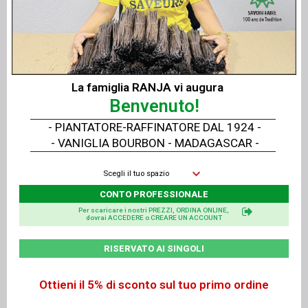
La famiglia RANJA vi augura
Benvenuto!
Vista rapida
Vista rapida
Pinza Dritta
Pinza Curva
- PIANTATORE-RAFFINATORE DAL 1924 -
- VANIGLIA BOURBON - MADAGASCAR -
Scegli il tuo spazio
CONTO PROFESSIONALE
Per scaricare i nostri PREZZI, ORDINA ONLINE,
dovrai ACCEDERE o CREARE UN ACCOUNT
RISERVATO AI SINGOLI
Vista rapida
Vista rapida
Ottieni il 5% di sconto sul tuo primo ordine
Shaker in vetro - Paillettes - Pepite - Quadrati - Cuori - Polvere ORO - ARGENTO
Shaker Polvere ORO - ARGENTO