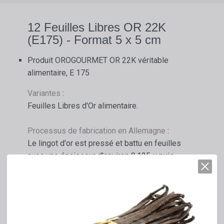
12 Feuilles Libres OR 22K
(E175) - Format 5 x 5 cm
Produit OROGOURMET OR 22K véritable
alimentaire, E 175
Variantes
:
Feuilles Libres d'Or alimentaire.
Processus de fabrication en Allemagne
:
Le lingot d'or est pressé et battu en feuilles
avec une épaisseur d'environ 0,125 µ puis
découpées en carrés ou transformé en
paillettes, poudre ou autres formes.
Informations complémentaires
:
Le produit est reconnu comme sûr dans l'UE et