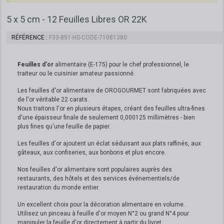
5 x 5 cm - 12 Feuilles Libres OR 22K
RÉFÉRENCE
F33-851-HS-CODE-71081380
Feuilles d'or
alimentaire (E-175) pour le chef professionnel, le
traiteur ou le cuisinier amateur passionné.
Les feuilles d'or alimentaire de OROGOURMET sont fabriquées avec
de l'or véritable 22 carats.
Nous traitons l'or en plusieurs étapes, créant des feuilles ultra-fines
d'une épaisseur finale de seulement 0,000125 millimètres - bien
plus fines qu'une feuille de papier.
Les feuilles d'or ajoutent un éclat séduisant aux plats raffinés, aux
gâteaux, aux confiseries, aux bonbons et plus encore.
Nos feuilles d'or alimentaire sont populaires auprès des
restaurants, des hôtels et des services événementiels/de
restauration du monde entier.
Un excellent choix pour la décoration alimentaire en volume.
Utilisez un pinceau à feuille d'or moyen N°2 ou grand N°4 pour
manipuler la feuille d'or directement à partir du livret.