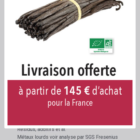
enregistré sous le numéro E 175.
Chaque produit possède son numéro de lot
unique.
Le produit est conforme aux normes CEE, la
plus exigeante au monde.
Un certificat casher est disponible.
Des fiches techniques et de données de
sécurité sont jointes et téléchargeables
Composition et désignation chimique
: min.90%
or AU, rest argent AG (max. 7%) and coper CU
(max. 4%)
Or coloré
Résidus, additifs et al.
Métaux lourds voir analyse par SGS Fresenius