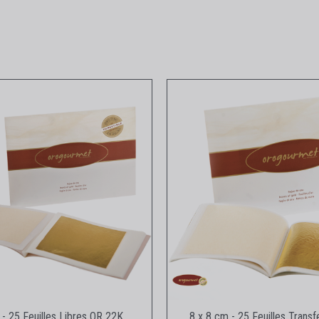
Aperçu rapide
Aperçu rapid
 - 25 Feuilles Libres OR 22K
8 x 8 cm - 25 Feuilles Trans