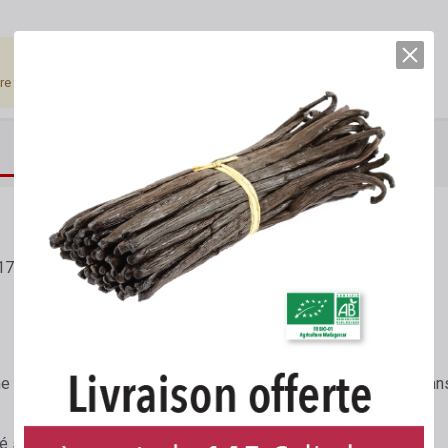
tre connecté.
DESCRIPTION DÉTAILLÉE
FICHES TECHNIQUES
174
une épaisseur d'environ 0,125 µ puis découpées en carrés ou tran
ré sous le numéro E 174.