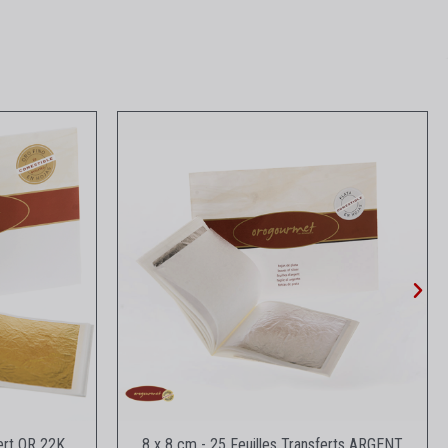
e
Aperçu rapide
fert OR 22K
8 x 8 cm - 25 Feuilles Transferts ARGENT