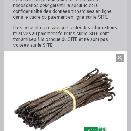
nécessaires pour garantir la sécurité et la
confidentialité des données transmises en ligne
dans le cadre du paiement en ligne sur le SITE.
Il est à ce titre précisé que toutes les informations
relatives au paiement fournies sur le SITE sont
transmises à la banque du SITE et ne sont pas
traitées sur le SITE.
7.2. Date de paiement
En cas de paiement unique par carte de crédit, le
compte du CLIENT sera débité dès la commande
de PRODUITS passée sur le SITE.
En cas de LIVRAISON partielle, le montant total
sera débité du compte du CLIENT au plus tôt
lorsque le premier colis sera expédié. Si le CLIENT
décide d’annuler sa commande de PRODUITS
indisponibles, le remboursement s’effectuera
conformément au dernier paragraphe de l’article 5.5
des présentes Conditions Générales de Ventes.