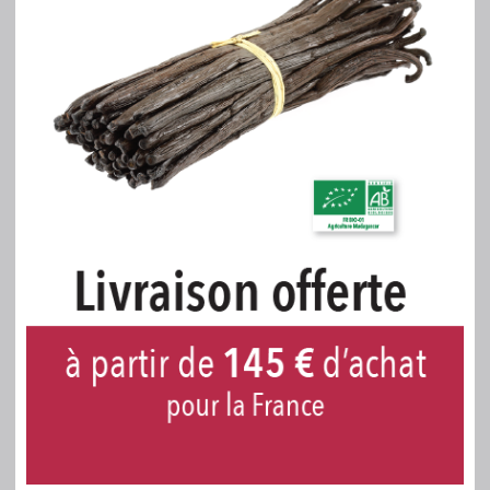
https://www.chronopost.fr/fr/suivi-colis
LIVRAISON À NOTRE MAGASIN À
ALBI
à emporter sans frais
Délai de livraison
immédiat
sur rendez-vous
du lundi au vendredi
(voir les horaires d'ouverture et le plan d'accès)
.
14, rue Alan Turing - 81000 ALBI - France - Tél.: 05 63
47 77 68
FACTURATION DU TRANSPORT
Lorsque le transport est facturé pour la France ou la
Corse,
la TVA 20% s'applique
sur la facture.
Lorsque le transport est facturé hors France,
la TVA