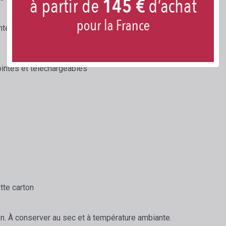
nte au monde.
ointes et téléchargeables
tte carton
on. À conserver au sec et à température ambiante.