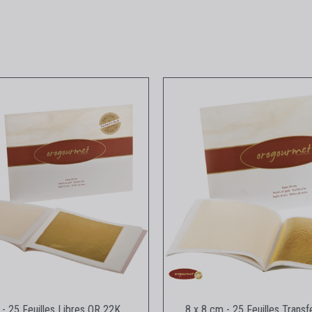
Aperçu rapide
Aperçu rapid
 - 25 Feuilles Libres OR 22K
8 x 8 cm - 25 Feuilles Trans