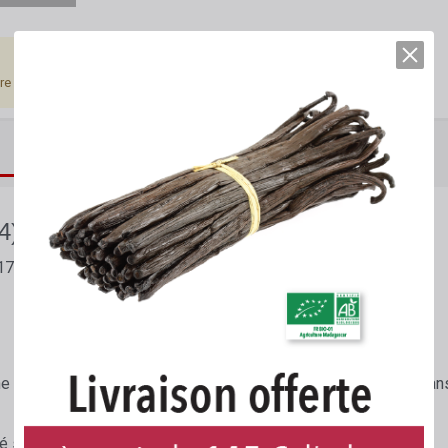
tre connecté.
DESCRIPTION DÉTAILLÉE
FICHES TECHNIQUES
4) - Format 8 x 8 cm
174
une épaisseur d'environ 0,125 µ puis découpées en carrés ou tran
ré sous le numéro E 174.