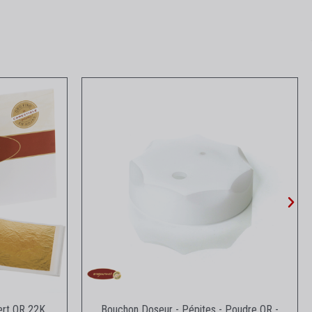
e
Aperçu rapide
fert OR 22K
Bouchon Doseur - Pépites - Poudre OR -