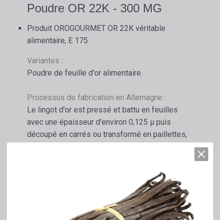
Poudre OR 22K - 300 MG
Produit OROGOURMET OR 22K véritable
alimentaire, E 175
Variantes
:
Poudre de feuille d'or alimentaire.
Processus de fabrication en Allemagne
:
Le lingot d'or est pressé et battu en feuilles
avec une épaisseur d'environ 0,125 µ puis
découpé en carrés ou transformé en paillettes,
poudre ou autres formes.
Informations complémentaires
:
Le produit est reconnu comme sûr dans l'UE et
enregistré sous le numéro E 175.
Chaque produit possède son numéro de lot