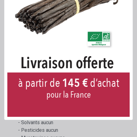
unique.
Le produit est conforme aux normes CEE, la
plus exigeante au monde.
Un certificat casher est disponible.
Des fiches techniques et de données de
sécurité sont jointes et téléchargeables
Composition et désignation chimique
: min.90%
or AU, rest argent AG (max. 7%) and coper CU
(max. 4%)
Or coloré
Résidus, additifs et al.
Métaux lourds voir analyse par SGS Fresenius
- Solvants aucun
- Pesticides aucun