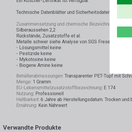
Ein Koscher-Zertifikat ist verfügbar.
Technische Datenblätter und Sicherheitsdatenblätter si
Zusammensetzung und chemische Bezeichnung
: 100 %
Silberaussehen 2,2
Rückstände, Zusatzstoffe et al.
Metalle schwer siehe Analyse von SGS Fresenius
- Lösungsmittel keine
- Pestizide keine
- Mykotoxine keine
- Biogene Amine keine
Behälterabmessungen
: Transparenter PET-Topf mit Sc
Menge
: 1 Gramm
EU-Lebensmittelzusatzstoffbezeichnung
: E 174
Nutzung
: Professionell
Haltbarkeit
: 6 Jahre ab Herstellungsdatum. Trocken und 
Ernährung
: Kein Nährwert
Verwandte Produkte