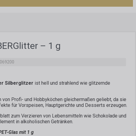
BERGlitter – 1 g
1069200
r Silberglitzer
ist hell und strahlend wie glitzernde
n von Profi- und Hobbyköchen gleichermaßen geliebt, da sie
fekte für Vorspeisen, Hauptgerichte und Desserts erzeugen.
rblatt zum Verzieren von Lebensmitteln wie Schokolade und
Element in alkoholischen Getränken.
PET-Glas mit 1 g