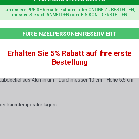
Um unsere PREISE herunterzuladen oder ONLINE ZU BESTELLEN,
nd beigefügt und können heruntergeladen werden
müssen Sie sich ANMELDEN oder EIN KONTO ERSTELLEN
 Silber Ag
FÜR EINZELPERSONEN RESERVIERT
Erhalten Sie 5% Rabatt auf Ihre erste
Bestellung
hraubdeckel aus Aluminium - Durchmesser 10 cm - Höhe 5,5 cm
bei Raumtemperatur lagern.