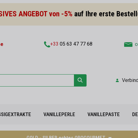
SIVES ANGEBOT von -5%
auf Ihre erste Bestel
+33
05 63 47 77 68
fe
c
Verbin
SSIGEXTRAKTE
VANILLEPERLE
VANILLEPASTE
DE
GOLD - SILBER echtes OROGOURMET