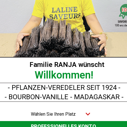
BESCHREIBUNG
TECHNISCHE DATENBLÄTTER
174
Familie RANJA wünscht
Willkommen!
. 0,125 µ gepresst und geschlagen und anschließend in Quadrate 
- PFLANZEN-VEREDELER SEIT 1924 -
- BOURBON-VANILLE - MADAGASKAR -
 der Nummer E 174 registriert.
mer.
Wählen Sie Ihren Platz
svollsten der Welt.
PROFESSIONELLES KONTO