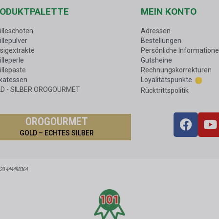
ODUKTPALETTE
MEIN KONTO
illeschoten
Adressen
illepulver
Bestellungen
ssigextrakte
Persönliche Information
lleperle
Gutsheine
illepaste
Rechnungskorrekturen
ikatessen
Loyalitätspunkte
D - SILBER OROGOURMET
Rücktrittspolitik
OROGOURMET
GOLD – ECHTES SILBER
R20 444498364