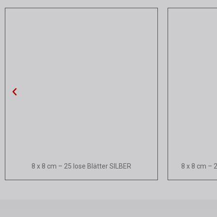
Schnellansicht
8 x 8 cm – 25 lose Blätter SILBER
8 x 8 cm – 