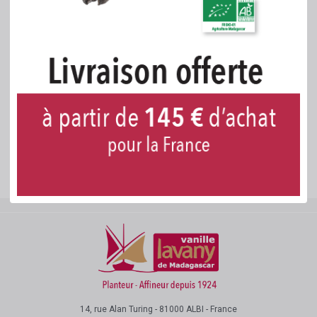
Aperçu rapide
Paillettes Extra Large
ARGENT - 1 g
14, rue Alan Turing - 81000 ALBI - France