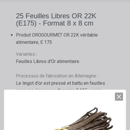
25 Feuilles Libres OR 22K
(E175) - Format 8 x 8 cm
Produit OROGOURMET OR 22K véritable
alimentaire, E 175
Variantes
:
Feuilles Libres d'Or alimentaire.
Processus de fabrication en Allemagne
:
Le lingot d'or est pressé et battu en feuilles
avec une épaisseur d'environ 0,125 µ puis
découpées en carrés ou transformé en
paillettes, poudre ou autres formes.
Informations complémentaires
:
Le produit est reconnu comme sûr dans l'UE et