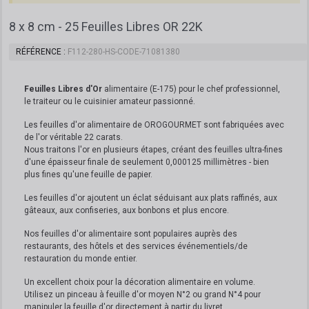
8 x 8 cm - 25 Feuilles Libres OR 22K
RÉFÉRENCE
F112-280-HS-CODE-71081380
Feuilles Libres d'Or
alimentaire (E-175) pour le chef professionnel,
le traiteur ou le cuisinier amateur passionné.
Les feuilles d'or alimentaire de OROGOURMET sont fabriquées avec
de l'or véritable 22 carats.
Nous traitons l'or en plusieurs étapes, créant des feuilles ultra-fines
d'une épaisseur finale de seulement 0,000125 millimètres - bien
plus fines qu'une feuille de papier.
Les feuilles d'or ajoutent un éclat séduisant aux plats raffinés, aux
gâteaux, aux confiseries, aux bonbons et plus encore.
Nos feuilles d'or alimentaire sont populaires auprès des
restaurants, des hôtels et des services événementiels/de
restauration du monde entier.
Un excellent choix pour la décoration alimentaire en volume.
Utilisez un pinceau à feuille d'or moyen N°2 ou grand N°4 pour
manipuler la feuille d'or directement à partir du livret.