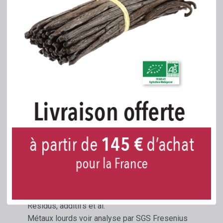
enregistré sous le numéro E 175.
Chaque produit possède son numéro de lot
unique.
Le produit est conforme aux normes CEE, la
plus exigeante au monde.
Un certificat casher est disponible.
Des fiches techniques et de données de
sécurité sont jointes et téléchargeables
Composition et désignation chimique
: min.90%
or AU, rest argent AG (max. 7%) and coper CU
(max. 4%)
Or coloré
Résidus, additifs et al.
Métaux lourds voir analyse par SGS Fresenius