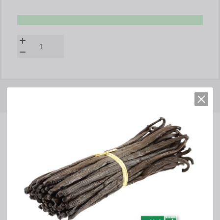
DESCRIPTION DÉTAILLÉE
FICHES TECHNIQUES
SET 3 Pinceaux professionnels
en acrylique N° 0 / 2 / 4
Matériau : Manche an acrylique - Poils
synthétiques
Dimensions :
N° 0 - longueur du manche 10 cm
N° 2 - longueur du manche 19,5 cm