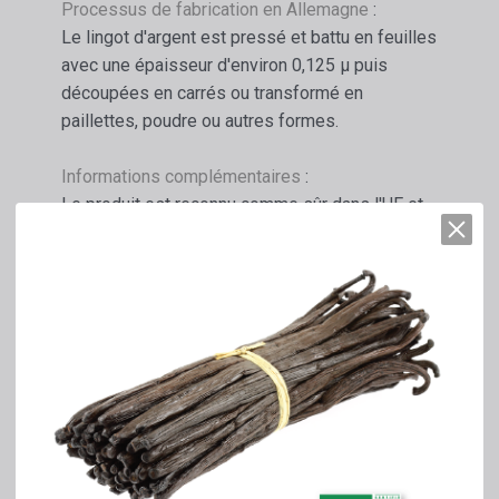
Processus de fabrication en Allemagne
:
Le lingot d'argent est pressé et battu en feuilles
avec une épaisseur d'environ 0,125 µ puis
découpées en carrés ou transformé en
paillettes, poudre ou autres formes.
Informations complémentaires
:
Le produit est reconnu comme sûr dans l'UE et
enregistré sous le numéro E 174.
Chaque produit possède son numéro de lot
unique.
Le produit est conforme aux normes CEE, la
plus exigeante au monde.
Un certificat casher est disponible.
Des fiches techniques et de données de