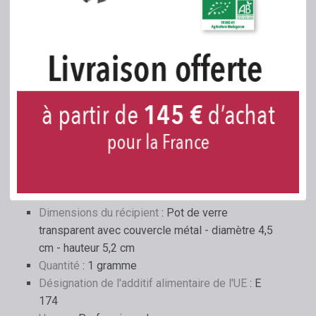
sécurité sont jointes et téléchargeables
Composition et désignation chimique
: 100 %
argent Ag
Aspect argenté 2.2
Résidus, additifs et al.
Métaux lourds voir analyse par SGS Fresenius
- Solvants aucun
- Pesticides aucun
- Mycotoxines aucune
- Amines biogènes aucune
Dimensions du récipient
: Pot de verre
transparent avec couvercle métal - diamètre 4,5
cm - hauteur 5,2 cm
Quantité
: 1 gramme
Désignation de l'additif alimentaire de l'UE
: E
174