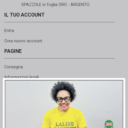
SPAZZOLE in foglia ORO - ARGENTO
IL TUO ACCOUNT
Entra
Crea nuovo account
PAGINE
Consegna
Informazioni legali
Condizioni Generali Vendite
Sconti - Pagamenti sicuri
Punti fedeltà
Il nostro negozio in Albi