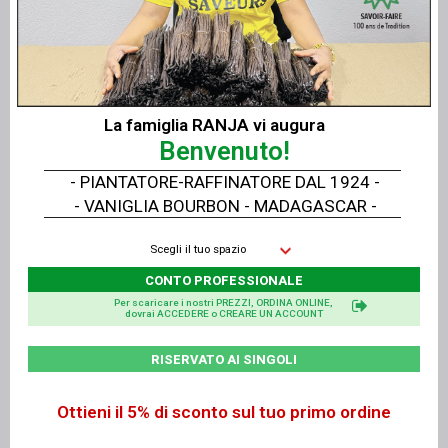
Ricette dolci / salate
Documentazione in 4 lingue
LISTINO PREZZI GENERALE 2026 Vaniglia LAVANY Bourbon
del Madagascar
La famiglia RANJA vi augura
La nostra famiglia in Madagascar
Benvenuto!
Chi siamo?
- PIANTATORE-RAFFINATORE DAL 1924 -
- VANIGLIA BOURBON - MADAGASCAR -
RSI
Le nostre Vaniglia Garantite - Parte 1 - Dalla coltivazione al
Scegli il tuo spazio
raccolto
CONTO PROFESSIONALE
Le nostre Vaniglia Garantite - Parte 2 - Dalla raffinazione
Per scaricare i nostri PREZZI, ORDINA ONLINE,
dovrai ACCEDERE o CREARE UN ACCOUNT
alla distribuzione
I nostri terroir conservati
RISERVATO AI SINGOLI
Agricoltura Biologica
Ottieni il 5% di sconto sul tuo primo ordine
I nostri negozi