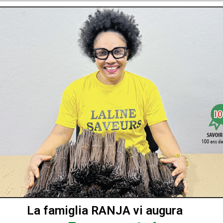
teristiche essenziali dei PRODOTTI (sulle schede informative dis
e alla legge applicabile.
te queste informazioni prima di effettuare un ordine sul SITO.
O, tutti i PRODOTTI venduti dal VENDITO sono nuovi e conformi a
ettamente sul SITO. Per effettuare un ordine, il CLIENTE deve segu
na di inizio CUSTOMER, i passaggi possono differire leggermente)
ni di acquisto
sua scelta facendo clic sui relativi PRODOTTI e selezionando le 
DOTTO viene inserito nel cestino del CLIENTE. Quest'ultimo può
 e inseriti nel loro carrello, il CLIENTE deve cliccare sul cestin
La famiglia RANJA vi augura
ncora fatto, gli verrà chiesto di identificarsi o di registrarsi.