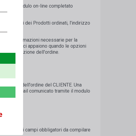
nzione un modulo on-line completato
riferimenti dei Prodotti ordinati, l'indirizzo
tte le informazioni necessarie per la
menti specifici appaiono quando le opzioni
tta elaborazione dell'ordine.
a ricezione dell'ordine del CLIENTE. Una
dirizzo e-mail comunicato tramite il modulo
e
*) indicherà i campi obbligatori da compilare