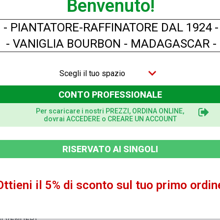
Benvenuto!
contenuto del cesto e si è identificato, pubblicherà alla sua atte
 imposte applicabili e, se applicabile, i costi di consegna.
- PIANTATORE-RAFFINATORE DAL 1924 -
tenuti del suo ordine (compresa la quantità, le caratteristiche e i 
- VANIGLIA BOURBON - MADAGASCAR -
rezzo) prima di convalidarne il contenuto.
amento dei PRODOTTI secondo le istruzioni sul SITO e fornire tu
Scegli il tuo spazio
Per i prodotti per i quali sono disponibili opzioni, questi riferi
sti devono includere tutte le informazioni necessarie per la corre
CONTO PROFESSIONALE
do di consegna scelto.
Per scaricare i nostri PREZZI, ORDINA ONLINE,
uta
dovrai ACCEDERE o CREARE UN ACCOUNT
scritte, viene visualizzata una pagina sul SITO per riconoscere l
iata automaticamente al CLIENTE via e-mail, a condizione che l'in
RISERVATO AI SINGOLI
dine per posta o per fax.
Ottieni il 5% di sconto sul tuo primo ordin
vrà inserire le informazioni necessarie per la fattura (il segno (
al VENDER).