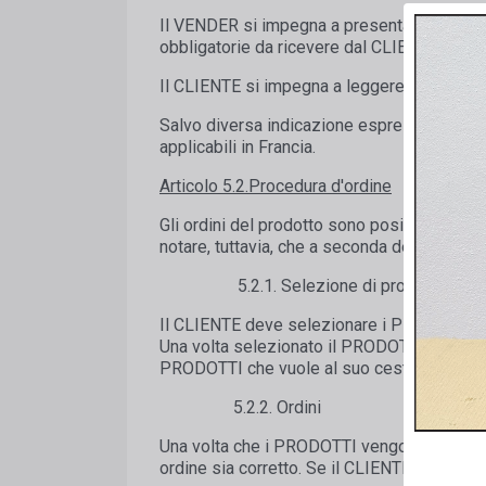
Il VENDER si impegna a presentare le carat
obbligatorie da ricevere dal CLIENTE in bas
Il CLIENTE si impegna a leggere attentamen
Salvo diversa indicazione espressa sul SIT
applicabili in Francia.
Articolo 5.2.Procedura d'ordine
Gli ordini del prodotto sono posizionati dir
notare, tuttavia, che a seconda della pagi
5.2.1. Selezione di prodotti e opzio
Il CLIENTE deve selezionare i PRODOTTI di 
Una volta selezionato il PRODOTTO, il PRO
PRODOTTI che vuole al suo cesto.
5.2.2. Ordini
Una volta che i PRODOTTI vengono selezionati
ordine sia corretto. Se il CLIENTE non lo ha a