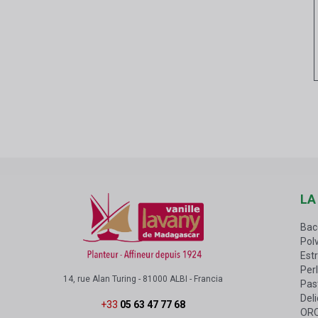
LA
Bac
Polv
Estr
Perl
14, rue Alan Turing - 81000 ALBI - Francia
Past
Del
+33
05 63 47 77 68
OR