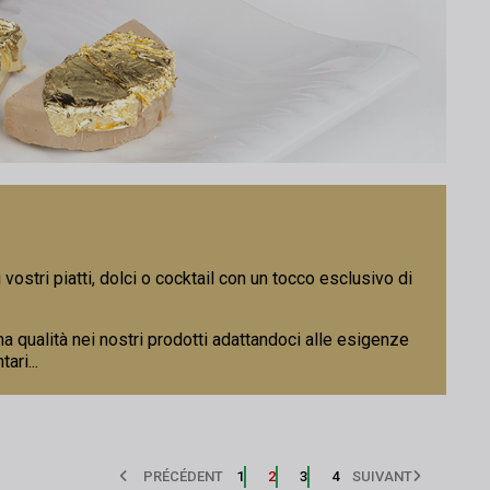
 vostri piatti, dolci o cocktail con un tocco esclusivo di
ma qualità nei nostri prodotti adattandoci alle esigenze
ari...
PRÉCÉDENT
1
2
3
4
SUIVANT