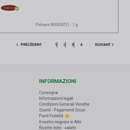
Vista rapida
Polvere ARGENTO - 1 g
PRÉCÉDENT
1
2
3
4
SUIVANT
INFORMAZIONI
Consegna
Informazioni legali
Condizioni Generali Vendite
Sconti - Pagamenti Sicuri
Punti Fedeltà
Il nostro negozio in Albi
Ricette dolci - salate