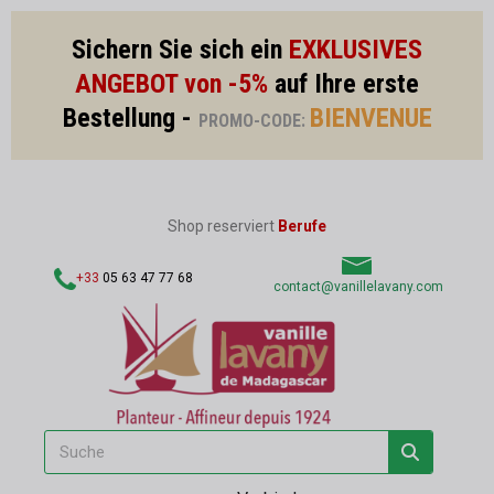
Sichern Sie sich ein
EXKLUSIVES
ANGEBOT von -5%
auf Ihre erste
Bestellung -
BIENVENUE
PROMO-CODE:
Shop reserviert
Berufe
+33
05 63 47 77 68
contact@vanillelavany.com