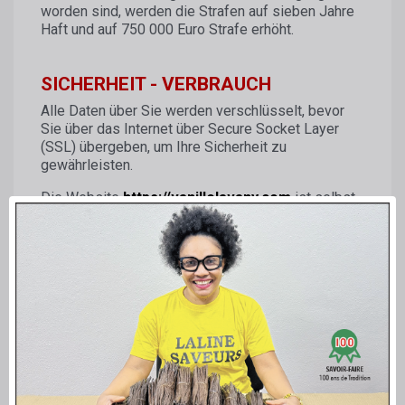
worden sind, werden die Strafen auf sieben Jahre
Haft und auf 750 000 Euro Strafe erhöht.
SICHERHEIT - VERBRAUCH
Alle Daten über Sie werden verschlüsselt, bevor
Sie über das Internet über Secure Socket Layer
(SSL) übergeben, um Ihre Sicherheit zu
gewährleisten.
Die Website
https://vanillelavany.com
ist selbst
durch die neuesten technologien geschützt.
Daten über Sie werden niemals an einen Dritten
übermittelt.
IN NACHRICHTLINIEN
Unser kostenloser Newsletter informiert Sie
regelmäßig per E-Mail über neue Produkte und
Sonderangebote. Die hier eingegebenen Daten
dienen nur zur Anpassung des Newsletters und