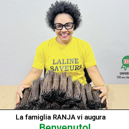
Vista rapida
Perla di Vaniglia LAVANY Bourbon Madagascar - 200 g
La famiglia RANJA vi augura
Benvenuto!