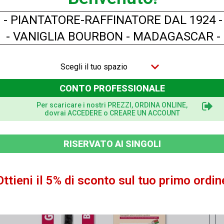
- PIANTATORE-RAFFINATORE DAL 1924 -
- VANIGLIA BOURBON - MADAGASCAR -
Vista rapida
Pasta di Vaniglia - 125 g
Scegli il tuo spazio
CONTO PROFESSIONALE
Per scaricare i nostri PREZZI, ORDINA ONLINE,
dovrai ACCEDERE o CREARE UN ACCOUNT
RISERVATO AI SINGOLI
Ottieni il 5% di sconto sul tuo primo ordin