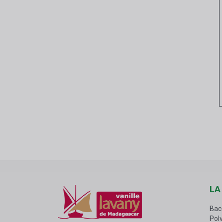
LA
Bac
Polv