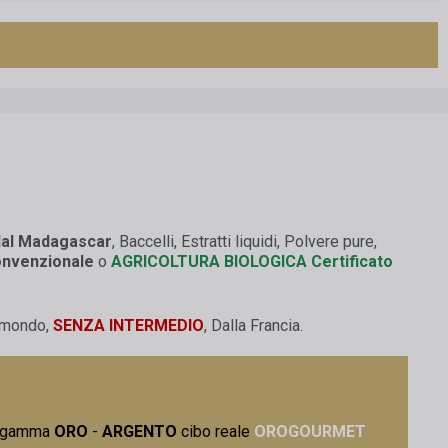
dal Madagascar
, Baccelli, Estratti liquidi, Polvere pure,
onvenzionale
o
AGRICOLTURA BIOLOGICA
Certificato
il mondo,
SENZA INTERMEDIO
, Dalla Francia.
a gamma
ORO
-
ARGENTO
cibo reale
OROGOURMET