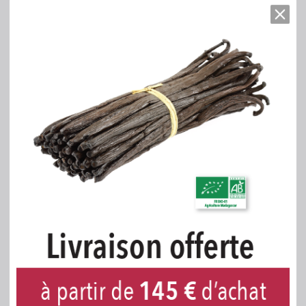
Madagascar -
Madagascar - BIOLOGIQUE -
CONVENTIONNELLE - 250
250 g
g
Aperçu rapide
Aperçu rapide
Extrait 200 de Vanille
Extrait 400 de Vanille
LAVANY Bourbon
LAVANY Bourbon
Madagascar -
Madagascar -
CONVENTIONNEL avec
CONVENTIONNELLE avec
grains - 1 litre
grains - 1 litre