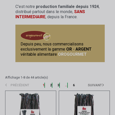
C'est notre
production familiale depuis 1924
,
distribué partout dans le monde,
SANS
INTERMEDIAIRE
, depuis la France.
Depuis peu, nous commercialisons
exclusivement la gamme
OR
-
ARGENT
véritable alimentaire
OROGOURMET
Affichage 1-8 de 44 article(s)
PRÉCÉDENT
1
2
3
…
6
SUIVANT