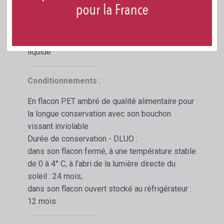
Livraison
:
Par
1 litre
soit
1,3 kg
d'Extrait liquide ou en
carton de 6 fois 1 litre
soit
7,8 kg
d'Extrait
liquide
Conditionnements
:
En flacon PET ambré de qualité alimentaire pour
la longue conservation avec son bouchon
vissant inviolable
Durée de conservation - DLUO :
dans son flacon fermé, à une température stable
de 0 à 4° C, à l’abri de la lumière directe du
soleil : 24 mois,
dans son flacon ouvert stocké au réfrigérateur :
12 mois