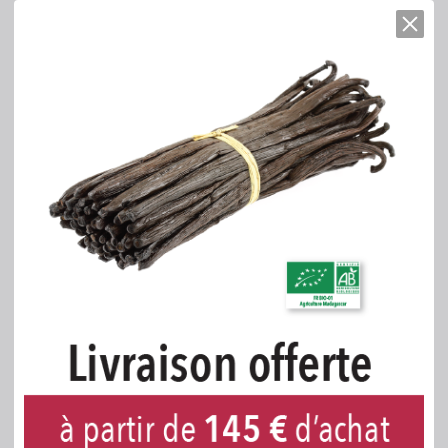
Préparations aromatisantes (extrait de vanille)
Sirop de sucre
grains de vanille débactérisés
caramel (sucre, eau)
Volume net : 1 litre
=
1,3 kg net d'Extrait
Equivalence en gousses de vanille
CONVENTIONNELLE
400 g au litre
Extrait fabriqué en France pour denrées
alimentaires :
Utilisation illimitée.
Non destiné à être consommé en l'état.
Usage professionnel.
En option
:
Les Extraits liquides de
Vanille
LAVANY
peuvent être préparés
sans grain
.