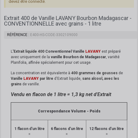
devez être connecté.
Extrait 400 de Vanille LAVANY Bourbon Madagascar -
CONVENTIONNELLE avec grains - 1 litre
RÉFÉRENCE
E400-HS-CODE-3302109000
L
'
Extrait liquide 400
Conventionnel Vanille
LAVANY
est préparé
avec uniquement de la
vanille Bourbon de Madagascar
, variété
Planifolia, affinée spécialement pour cet usage.
La concentration est équivalente à
400 grammes de gousses
de
Vanille
LAVANY
par litre
d'Extrait liquide,
sans alcool, avec les
grains
de vanille.
Vendu en flacon de 1 litre = 1,3 kg net d'Extrait
Correspondance Volume - Poids
1 flacon d'un litre
6 flacons d'un litre
12 flacons d'un litre
=
=
=