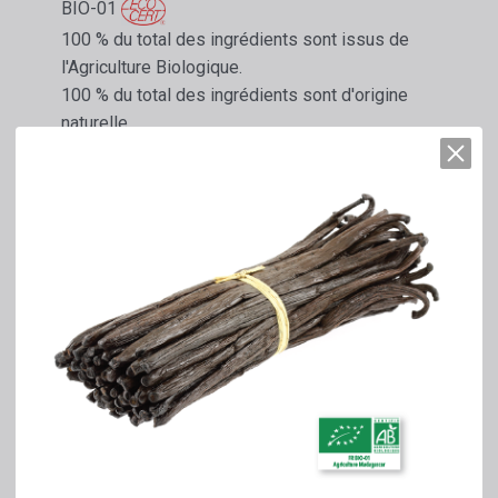
BIO-01
100 % du total des ingrédients sont issus de
l'Agriculture Biologique.
100 % du total des ingrédients sont d'origine
naturelle.
Référence
:
400 g/L
Ingrédients
:
Préparations aromatisantes (extrait de vanille)
Sirop de sucre
grains de vanille débactérisés
caramel (sucre, eau)
Volume net : 1 litre
=
1,3 kg net d'Extrait
Equivalence en gousses de
Vanille
BIOLOGIQUE
400 g au litre
Extrait fabriqué en France pour denrées