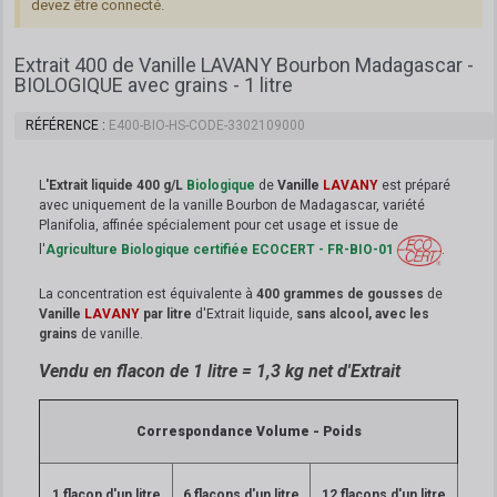
devez être connecté.
Extrait 400 de Vanille LAVANY Bourbon Madagascar -
BIOLOGIQUE avec grains - 1 litre
RÉFÉRENCE
E400-BIO-HS-CODE-3302109000
L
'
Extrait liquide 400 g/L
Biologique
de
Vanille
LAVANY
est préparé
avec uniquement de la vanille Bourbon de Madagascar, variété
Planifolia, affinée spécialement pour cet usage et issue de
l'
Agriculture Biologique certifiée ECOCERT - FR-BIO-01
.
La concentration est équivalente à
400 grammes de gousses
de
Vanille
LAVANY
par litre
d'Extrait liquide,
sans alcool, avec les
grains
de vanille.
Vendu en flacon de 1 litre = 1,3 kg net d'Extrait
Correspondance Volume - Poids
1 flacon d'un litre
6 flacons d'un litre
12 flacons d'un litre