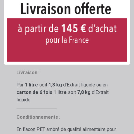
alimentaires :
Utilisation illimitée.
Non destiné à être consommé en l'état.
Usage professionnel.
En option
:
Les Extraits liquides
Biologiques
de
Vanille
LAVANY
peuvent être préparés
sans grain
.
Livraison
:
Par
1 litre
soit
1,3 kg
d'Extrait liquide ou en
carton de 6 fois 1 litre
soit
7,8 kg
d'Extrait
liquide
Conditionnements
:
En flacon PET ambré de qualité alimentaire pour