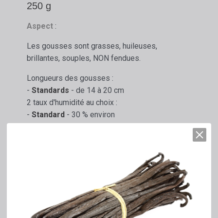
250 g
Aspect
:
Les gousses sont grasses, huileuses,
brillantes, souples, NON fendues.
Longueurs des gousses :
-
Standards
- de 14 à 20 cm
2 taux d'humidité au choix :
-
Standard
- 30 % environ
-
Très grasse
- 33 % environ
Parfum et goût :
Vanille chocolatée, intense et fruité.
Utilisation :
En infusion, Crème, Pâtisserie, Glace, Yaourt,
Chocolat, Recettes salées et sucrées.
Certification
: