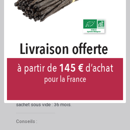
100 % du total des ingrédients sont issus de
l'agriculture Conventionnelle.
100 % du total des ingrédients sont d'origine
naturelle.
Matière première certifiée sans adjonction de
pesticide, de fertilisant et d'engrais chimique.
Conditionnement
:
Sous vide, en sachet PET transparent de qualité
alimentaire entièrement recyclable par
250
grammes
.
Durée de conservation - DLUO : Dans son
sachet sous vide : 36 mois.
Conseils
: