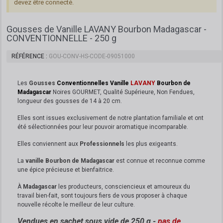
devez être connecté.
Gousses de Vanille LAVANY Bourbon Madagascar -
CONVENTIONNELLE - 250 g
RÉFÉRENCE
GOU-CONV-HS-CODE-09051000
Les
Gousses
Conventionnelles
Vanille
LAVANY
Bourbon de
Madagascar
Noires GOURMET, Qualité Supérieure, Non Fendues,
longueur des gousses de 14 à 20 cm.
Elles sont issues exclusivement de notre plantation familiale et ont
été sélectionnées pour leur pouvoir aromatique incomparable.
Elles conviennent aux
Professionnels
les plus exigeants.
La
vanille Bourbon de Madagascar
est connue et reconnue comme
une épice précieuse et bienfaitrice.
À
Madagascar
les producteurs, consciencieux et amoureux du
travail bien-fait, sont toujours fiers de vous proposer à chaque
nouvelle récolte le meilleur de leur culture.
Vendues
en sachet sous vide
de 250 g -
pas de