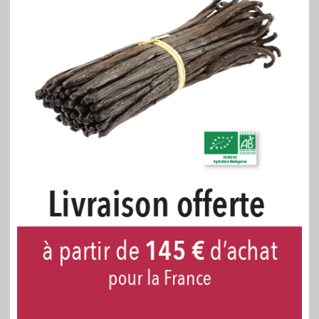
l'Agriculture Biologique.
100 % du total des ingrédients sont d'origine
naturelle.
Parfum et goût
:
Vanille boisée et épicée.
Utilisation
:
En infusion, Crème, Pâtisserie, Glace, Yaourt,
Chocolat, Recettes salées et sucrées.
Conditionnement
:
En pochette à fermeture zip pour ouverture et
fermeture faciles, de qualité alimentaire,
entièrement recyclable, avec une face
transparente mylar pour permettre la vision de la
Poudre pure Biologique, d'un poids net de 15
grammes.