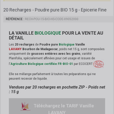
20 Recharges - Poudre pure BIO 15 g - Epicerie Fine
RÉFÉRENCE
RECH-POU-15-BIO-HS-CODE-09052000
LA VANILLE
BIOLOGIQUE
POUR LA VENTE AU
DÉTAIL
Les
20 recharges
de
Poudre pure
Biologique
Vanille
LAVANY
Bourbon de Madagascar
, poids net 15 g, sont
composées
uniquement de
gousses entières
avec les grains
, variété
Planifolia, spécialement affinées pour cet usage et
issues de
l'
Agriculture Biologique certifiée FR-BIO-01
par ECOCERT
.
Elle se mélange parfaitement à toutes les préparations qui ne
peuvent recevoir de liquide
.
Vendues par 20 recharges en pochette ZIP - Poids net
: 15 g
Téléchargez le TARIF Vanille
LAVANY