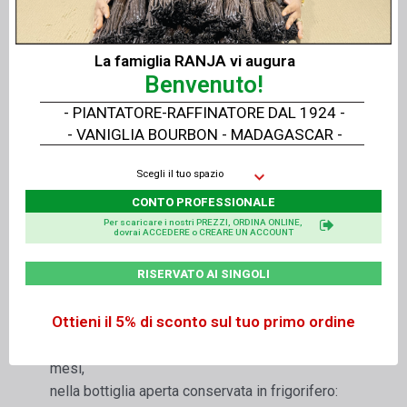
Consegna
:
La famiglia RANJA vi augura
Per
1 litro
ovvero
1,3 kg
di estratto liquido o in
Benvenuto!
cartone da 6 volte 1 litro
ovvero
7, 8 kg
- PIANTATORE-RAFFINATORE DAL 1924 -
Estratto liquido
- VANIGLIA BOURBON - MADAGASCAR -
Imballaggio
:
Scegli il tuo spazio
CONTO PROFESSIONALE
In bottiglia in PET ambrato per uso alimentare
Per scaricare i nostri PREZZI, ORDINA ONLINE,
per una lunga durata con tappo a vite di
dovrai ACCEDERE o CREARE UN ACCOUNT
sicurezza
RISERVATO AI SINGOLI
Durata di conservazione con il tappo a vite di
sicurezza - BBD:
Ottieni il 5% di sconto sul tuo primo ordine
nella bottiglia chiusa, a temperatura stabile tra 0
e 4° C, al riparo dalla luce solare diretta: 24
mesi,
nella bottiglia aperta conservata in frigorifero: