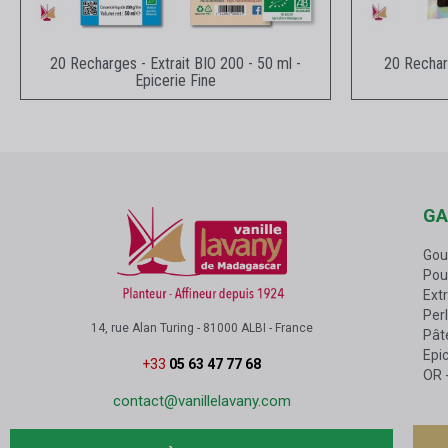
Aperçu rapide
20 Recharges - Extrait BIO 200 - 50 ml -
20 Rechar
Epicerie Fine
GA
Gou
Pou
Extr
Perl
14, rue Alan Turing - 81000 ALBI - France
Pâte
Epic
+33
05 63 47 77 68
OR
contact@vanillelavany.com