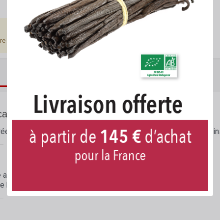
tre connecté.
DESCRIPTION DÉTAILLÉE
FICHES TECHNIQUES
ar - 200 g
ées alimentaires et apporte en plus une forte présence de grains
 avec un couvercle vissant inviolable, par
200 grammes
.
e hermétique : 24 mois.