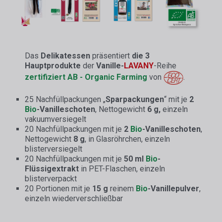
Das
Delikatessen
präsentiert
die 3
Hauptprodukte
der
Vanille-
LAVANY
-Reihe
zertifiziert AB - Organic Farming
von
.
25 Nachfüllpackungen „
Sparpackungen
“ mit je
2
Bio
-Vanilleschoten
, Nettogewicht
6 g,
einzeln
vakuumversiegelt
20 Nachfüllpackungen mit je
2
Bio
-Vanilleschoten
,
Nettogewicht
8 g
, in Glasröhrchen, einzeln
blisterversiegelt
20 Nachfüllpackungen mit je
50 ml
Bio
-
Flüssigextrakt
in PET-Flaschen, einzeln
blisterverpackt
20 Portionen mit je
15 g
reinem
Bio
-Vanillepulver
,
einzeln wiederverschließbar