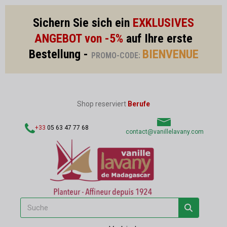
Sichern Sie sich ein
EXKLUSIVES
ANGEBOT von -5%
auf Ihre erste
Bestellung -
BIENVENUE
PROMO-CODE:
Shop reserviert
Berufe
+33
05 63 47 77 68
contact@vanillelavany.com