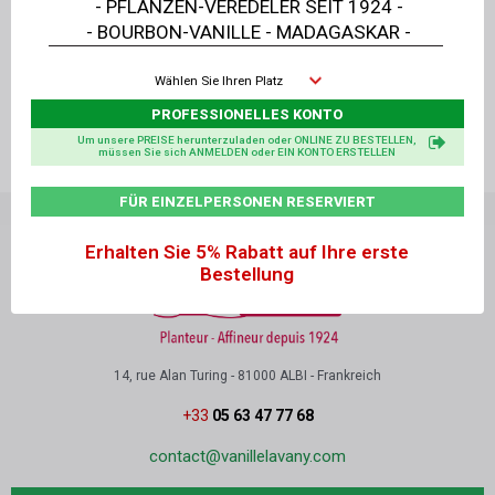
- PFLANZEN-VEREDELER SEIT 1924 -
- BOURBON-VANILLE - MADAGASKAR -
Schnellansicht
Schnellansicht
20 Nachfüllungen - 2 BIO-Pads 8 g - Delikatessen-Set
20 Nachfüllpackungen - Bio-Extrakt 50 ml - Delikatessen-Set
Wählen Sie Ihren Platz
PROFESSIONELLES KONTO
Um unsere PREISE herunterzuladen oder ONLINE ZU BESTELLEN,
müssen Sie sich ANMELDEN oder EIN KONTO ERSTELLEN
FÜR EINZELPERSONEN RESERVIERT
Erhalten Sie 5% Rabatt auf Ihre erste
Bestellung
14, rue Alan Turing - 81000 ALBI - Frankreich
+33
05 63 47 77 68
contact@vanillelavany.com