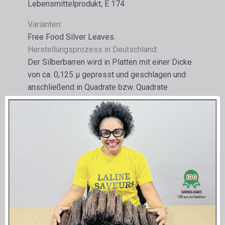
Lebensmittelprodukt, E 174
Varianten
:
Free Food Silver Leaves.
Herstellungsprozess in Deutschland
:
Der Silberbarren wird in Platten mit einer Dicke
von ca. 0,125 µ gepresst und geschlagen und
anschließend in Quadrate bzw. Quadrate
geschnitten zu Glitzer, Puder oder anderen
Formen verarbeitet.
Zusätzliche Informationen
:
Das Produkt ist in der EU als sicher anerkannt
und unter der Nummer E 174 registriert.
Jedes Produkt hat seine eigene eindeutige
Chargennummer.
Das Produkt entspricht den CEE-Standards, den