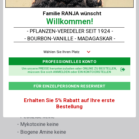
anspruchsvollsten der Welt.
Familie RANJA wünscht
Ein Koscher-Zertifikat ist verfügbar.
Willkommen!
- PFLANZEN-VEREDELER SEIT 1924 -
Technische Datenblätter und
- BOURBON-VANILLE - MADAGASKAR -
Sicherheitsdatenblätter sind beigefügt und
können heruntergeladen werden
Wählen Sie Ihren Platz
PROFESSIONELLES KONTO
Zusammensetzung und chemische
Um unsere PREISE herunterzuladen oder ONLINE ZU BESTELLEN,
Bezeichnung
: 100 % Silber Ag
müssen Sie sich ANMELDEN oder EIN KONTO ERSTELLEN
Silberaussehen 2,2
Rückstände, Zusatzstoffe et al.
FÜR EINZELPERSONEN RESERVIERT
Metalle schwer siehe Analyse von SGS
Erhalten Sie 5% Rabatt auf Ihre erste
Fresenius
Bestellung
- Lösungsmittel keine
- Pestizide keine
- Mykotoxine keine
- Biogene Amine keine