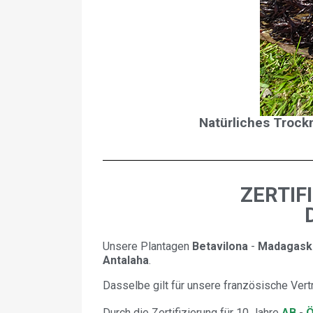
Natürliches Trock
ZERTIF
Unsere Plantagen
Betavilona
-
Madagask
Antalaha
.
Dasselbe gilt für unsere französische Vert
Durch die Zertifizierung für 10 Jahre
AB
-
Ö