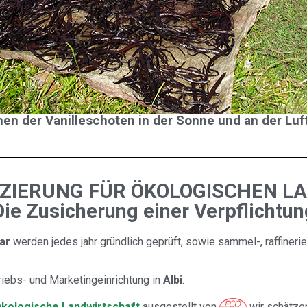
nen der Vanilleschoten in der Sonne und an der Lu
IZIERUNG FÜR ÖKOLOGISCHEN L
Die Zusicherung einer Verpflichtun
ar
werden jedes jahr gründlich geprüft, sowie sammel-, raffiner
riebs- und Marketingeinrichtung in
Albi
.
kologische Landwirtschaft
ausgestellt von
wir schätze