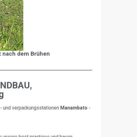
ft nach dem Brühen
ANDBAU,
g
ie- und verpackungsstationen
Manambato
-
n unsere best practices und bauen