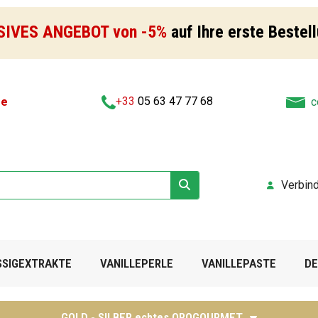
SIVES ANGEBOT von -5%
auf Ihre erste Bestel
+33
05 63 47 77 68
fe
c
Verbin
SSIGEXTRAKTE
VANILLEPERLE
VANILLEPASTE
DE
GOLD - SILBER echtes OROGOURMET