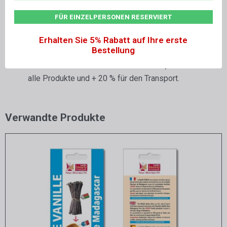
Vor direkter Sonneneinstrahlung und fern von
FÜR EINZELPERSONEN RESERVIERT
Wärmequellen geschützt lagern.
Erhalten Sie 5% Rabatt auf Ihre erste
Bestellung
Preise ohne Steuern, zusätzlicher
Mehrwertsteuersatz für Frankreich: + 5,5 % für
alle Produkte und + 20 % für den Transport.
Verwandte Produkte