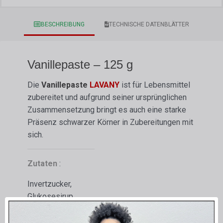
BESCHREIBUNG
TECHNISCHE DATENBLÄTTER
Vanillepaste – 125 g
Die
Vanillepaste
LAVANY
ist für Lebensmittel
zubereitet und aufgrund seiner ursprünglichen
Zusammensetzung bringt es auch eine starke
Präsenz schwarzer Körner in Zubereitungen mit
sich.
Zutaten
:
Invertzucker,
Glukosesirup,
Natürliches Aroma,
Bourbon-Vanille aus Madagaskar (2,5 %),