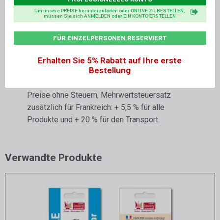
Um unsere PREISE herunterzuladen oder ONLINE ZU BESTELLEN,
Lassen Sie das Vanillepulver beim Öffnen des
müssen Sie sich ANMELDEN oder EIN KONTO ERSTELLEN
Vakuumbeutels mindestens 30 Minuten lüften.
FÜR EINZELPERSONEN RESERVIERT
Vor direkter Sonneneinstrahlung und
Wärmequellen geschützt lagern.
Erhalten Sie 5% Rabatt auf Ihre erste
Öffnen Sie die Vakuumbeutel nach Bedarf.
Bestellung
Preise ohne Steuern, Mehrwertsteuersatz
zusätzlich für Frankreich: + 5,5 % für alle
Produkte und + 20 % für den Transport.
Verwandte Produkte