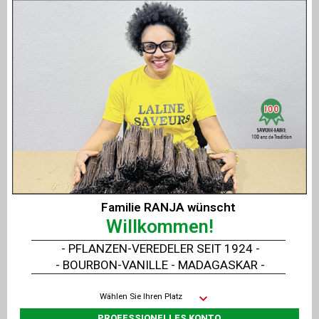
Zertifizierung
:
Zertifizierter Rohstoff durch FR-BIO-01
ECOCERT
100 % aller Inhaltsstoffe stammen aus
biologischem Anbau.
100 % aller Inhaltsstoffe sind natürlichen
Ursprungs.
Verpackung
:
Vakuumverpackt, in einer vollständig
Familie RANJA wünscht
recycelbaren, transparenten, lebensmittelechten
Willkommen!
PET-Beutel pro
250 Gramm
.
- PFLANZEN-VEREDELER SEIT 1924 -
Haltbarkeit - MHD: Im Vakuumbeutel: 36
- BOURBON-VANILLE - MADAGASKAR -
Monate.
Wählen Sie Ihren Platz
Hinweis
:
PROFESSIONELLES KONTO