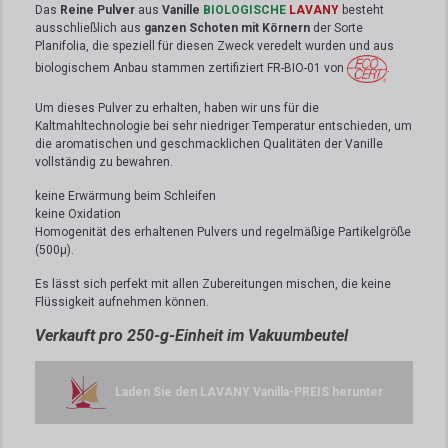
Das
Reine Pulver
aus
Vanille
BIOLOGISCHE
LAVANY
besteht
ausschließlich aus
ganzen Schoten mit Körnern
der Sorte
Planifolia, die speziell für diesen Zweck veredelt wurden und aus
biologischem Anbau stammen zertifiziert FR-BIO-01 von
.
Um dieses Pulver zu erhalten, haben wir uns für die
Kaltmahltechnologie bei sehr niedriger Temperatur entschieden, um
die aromatischen und geschmacklichen Qualitäten der Vanille
vollständig zu bewahren.
keine Erwärmung beim Schleifen
keine Oxidation
Homogenität des erhaltenen Pulvers und regelmäßige Partikelgröße
(500µ).
Es lässt sich perfekt mit allen Zubereitungen mischen, die keine
Flüssigkeit aufnehmen können
.
Verkauft pro 250-g-Einheit im Vakuumbeutel
Laden Sie den LAVANY Vanilla-PREIS herunter