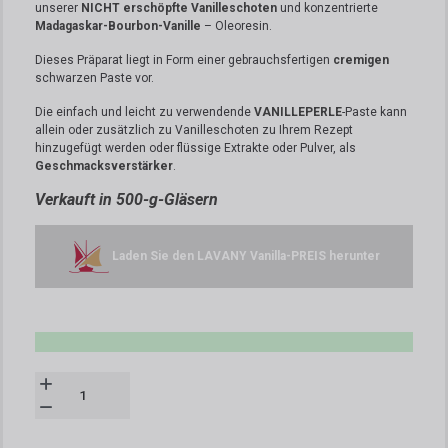
unserer
NICHT erschöpfte Vanilleschoten
und konzentrierte
Madagaskar-Bourbon-Vanille
– Oleoresin.
Dieses Präparat liegt in Form einer gebrauchsfertigen
cremigen
schwarzen Paste vor.
Die einfach und leicht zu verwendende
VANILLEPERLE
-Paste kann
allein oder zusätzlich zu Vanilleschoten zu Ihrem Rezept
hinzugefügt werden oder flüssige Extrakte oder Pulver, als
Geschmacksverstärker
.
Verkauft in 500-g-Gläsern
Laden Sie den LAVANY Vanilla-PREIS herunter