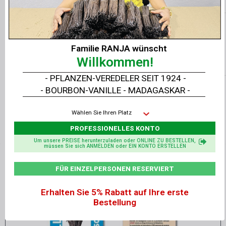
Hinweis
:
Vor direkter Sonneneinstrahlung und
Familie RANJA wünscht
Willkommen!
Wärmequellen schützen.
- PFLANZEN-VEREDELER SEIT 1924 -
- BOURBON-VANILLE - MADAGASKAR -
Preis ohne Steuern, zusätzlich
Mehrwertsteuersatz für Frankreich: + 5,5 % für
Wählen Sie Ihren Platz
alle Produkte und + 20 % für den Transport.
PROFESSIONELLES KONTO
Um unsere PREISE herunterzuladen oder ONLINE ZU BESTELLEN,
müssen Sie sich ANMELDEN oder EIN KONTO ERSTELLEN
Verwandte Produkte
FÜR EINZELPERSONEN RESERVIERT
Erhalten Sie 5% Rabatt auf Ihre erste
Bestellung