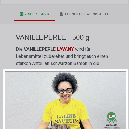
BESCHREIBUNG
TECHNISCHE DATENBLÄTTER
VANILLEPERLE - 500 g
Die
VANILLEPERLE
LAVANY
wird für
Lebensmittel zubereitet und bringt auch einen
starken Anteil an schwarzen Samen in die
Zubereitungen.
Verpackung
:
In einem vollständig recycelbaren PET-Glas in
Lebensmittelqualität mit sicherem
Schraubdeckel, zu
500 Gramm
.
Haltbarkeit – MHD: Im luftdichten Glas: 24
Monate.