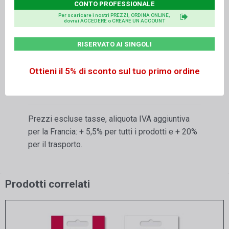
CONTO PROFESSIONALE
Suggerimenti
:
Per scaricare i nostri PREZZI, ORDINA ONLINE,
dovrai ACCEDERE o CREARE UN ACCOUNT
Aerare (minimo 30 minuti) la polvere di Vaniglia
quando si apre il sacchetto sottovuoto.
RISERVATO AI SINGOLI
Conservare lontano dalla luce solare diretta e da
fonti di calore.
Ottieni il 5% di sconto sul tuo primo ordine
Aprire i sacchetti sottovuoto secondo
necessità.
Prezzi escluse tasse, aliquota IVA aggiuntiva
per la Francia: + 5,5% per tutti i prodotti e + 20%
per il trasporto.
Prodotti correlati