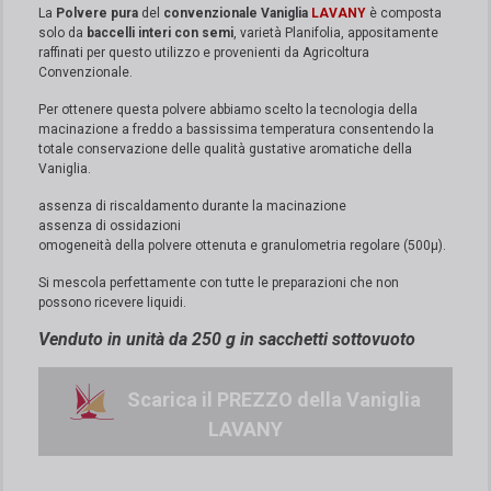
La
Polvere pura
del
convenzionale Vaniglia
LAVANY
è composta
solo da
baccelli interi con semi
, varietà Planifolia, appositamente
raffinati per questo utilizzo e provenienti da Agricoltura
Convenzionale.
Per ottenere questa polvere abbiamo scelto la tecnologia della
macinazione a freddo a bassissima temperatura consentendo la
totale conservazione delle qualità gustative aromatiche della
Vaniglia.
assenza di riscaldamento durante la macinazione
assenza di ossidazioni
omogeneità della polvere ottenuta e granulometria regolare (500μ).
Si mescola perfettamente con tutte le preparazioni che non
possono ricevere liquidi
.
Venduto in unità da 250 g in sacchetti sottovuoto
Scarica il PREZZO della Vaniglia
LAVANY